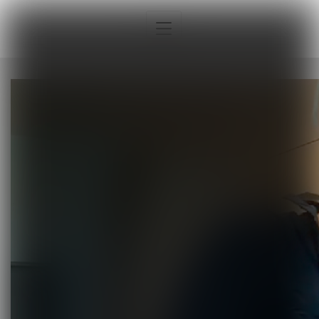
Interna
Sport
Neurologia
Pediatria
Ortopedia
Sprzęt, aparatura, gabinet