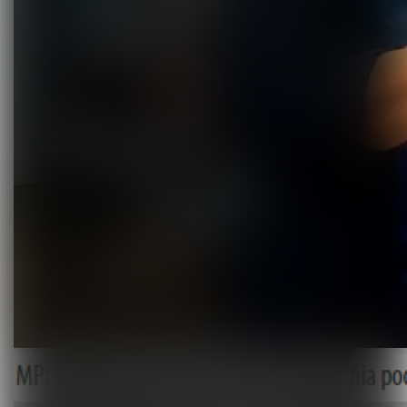
Terapie i remedia
Wydarzenia, szkolenia
Wokół Fizjoterapii
Sklepy rehabilitacyjne
Oferty
Magazyn
Kontakt