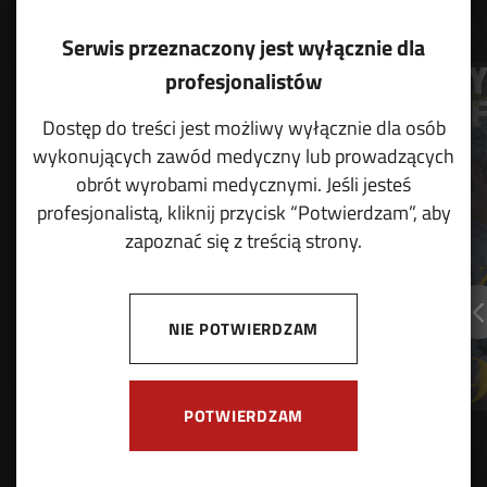
Serwis przeznaczony jest wyłącznie dla
profesjonalistów
Dostęp do treści jest możliwy wyłącznie dla osób
wykonujących zawód medyczny lub prowadzących
obrót wyrobami medycznymi. Jeśli jesteś
profesjonalistą, kliknij przycisk “Potwierdzam”, aby
zapoznać się z treścią strony.
NIE POTWIERDZAM
POTWIERDZAM