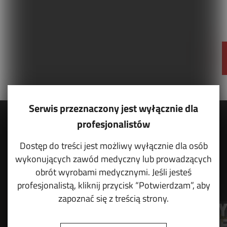
Serwis przeznaczony jest wyłącznie dla
profesjonalistów
Dostęp do treści jest możliwy wyłącznie dla osób
wykonujących zawód medyczny lub prowadzących
obrót wyrobami medycznymi. Jeśli jesteś
profesjonalistą, kliknij przycisk “Potwierdzam”, aby
zapoznać się z treścią strony.