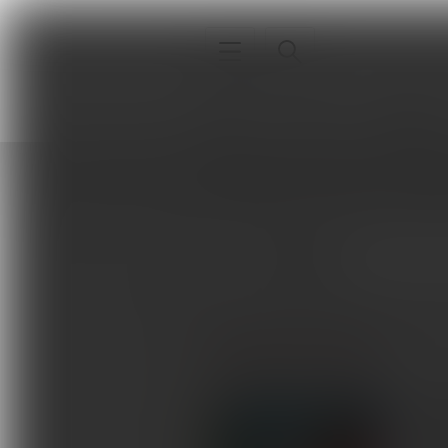
Interna
Sport
Neurologia
Strona główna
Autorzy
K. S. Bha
Interna
K. S. Bhawish
Sport
Neurologia
ARTYKUŁY AUTORA
Pediatria
Ortopedia
Terap
Sprzęt, aparatura, gabinet
Świat 