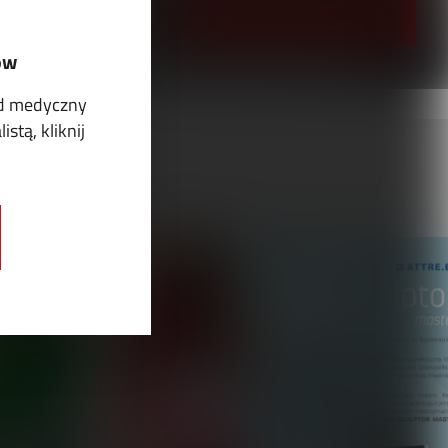
PRZEJRZYJ I PRENUMERUJ
ów
ód medyczny
stą, kliknij