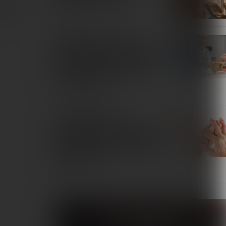
tywę, ale i
SPORT
Skuteczność terapii
magnetycznej w redukcji bólu
u pacjentek z przewlekłym
bólem miednicy: przegląd
systematyczny
TERAPIE I REMEDIA
Zastosowanie pól
magnetycznych w leczeniu
pacjentów z reumatoidalnym
zapaleniem stawów. Przegląd
piśmiennictwa
INTERNA
Fizjoterapeuta