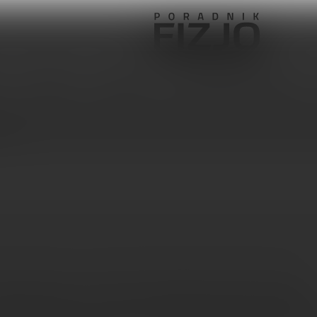
Pediatria
Ortopedia
Sprzęt, aparatura, gabinet
wish
ia inwersyjna - korzyści z przebywania do góry nogami
postawiony na głowie nie musi być sytuacją niekorzystną, zwłaszcza dla