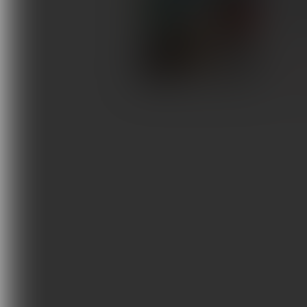
dotkni
Terapie i remedia
patolo
Wydarzenia, szkolenia
WOKÓŁ F
Wokół Fizjoterapii
Sklepy rehabilitacyjne
Oferty
Magazyn
Kontakt