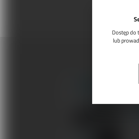
S
Dostęp do 
lub prowadz