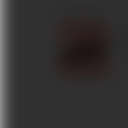
Terapie i remedia
ARTYKUŁY AUTORA
Wydarzenia, szkolenia
Prog
Wokół Fizjoterapii
Najbar
Sklepy rehabilitacyjne
szczęk
bruksiz
Oferty
Magazyn
WOKÓŁ F
Kontakt