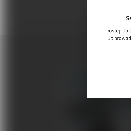
S
Dostęp do 
lub prowadz