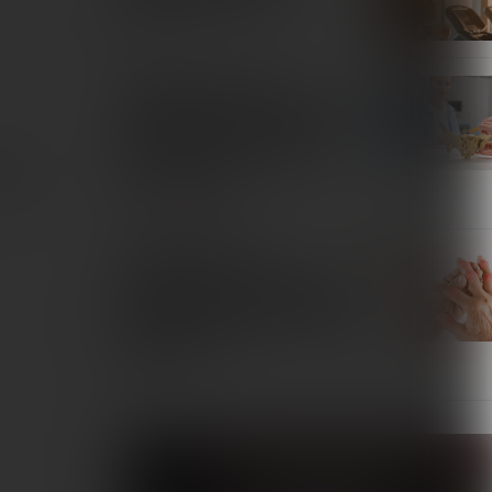
SPORT
Skuteczność terapii
magnetycznej w redukcji bólu
u pacjentek z przewlekłym
bólem miednicy: przegląd
skaniem
systematyczny
u z tym
TERAPIE I REMEDIA
Zastosowanie pól
magnetycznych w leczeniu
pacjentów z reumatoidalnym
zapaleniem stawów. Przegląd
piśmiennictwa
INTERNA
Fizjoterapeuta