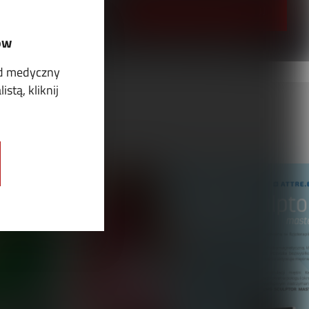
PRZEJRZYJ I PRENUMERUJ
ów
ód medyczny
stą, kliknij