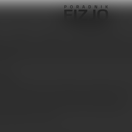
Pediatria
Ortopedia
Sprzęt, aparatura, gabinet
ne Gouw
ne Gouw
ouw pracuje zasadniczo jako fizjoterapeutka, wyspecjalizowana w ból
ach funkcji orofacjalnych oraz w psychosomatyce. Ponadto jest nauczyc
 w pedagogicznym, naukowym i klinicznym programie kształcenia
w specjalizujących się w bólach i zaburzeniach funkcji orofacjalnych. 
ursach fizjoterapii i stomatologii w Holandii i jest współautorką profilu
fizjoterapeuty orofacjalnego.