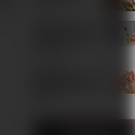
wiednim
SPORT
h EEG, może
Skuteczność terapii
magnetycznej w redukcji bólu
u pacjentek z przewlekłym
bólem miednicy: przegląd
systematyczny
TERAPIE I REMEDIA
Zastosowanie pól
magnetycznych w leczeniu
pacjentów z reumatoidalnym
zapaleniem stawów. Przegląd
piśmiennictwa
INTERNA
Fizjoterapeuta