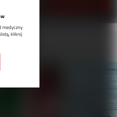
PRZEJRZYJ I PRENUMERUJ
ów
ód medyczny
stą, kliknij