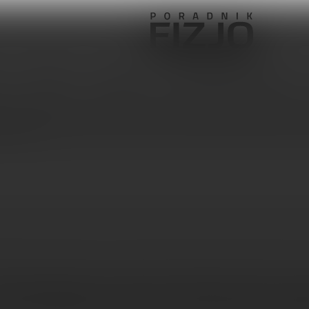
Pediatria
Ortopedia
Sprzęt, aparatura, gabinet
 Francisco
acja aktywności neuronalnej i regeneracja funkcji mot
cesie rehabilitacji poudarowej z wykorzystaniem egzosz