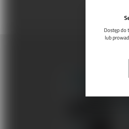
S
Dostęp do 
lub prowadz