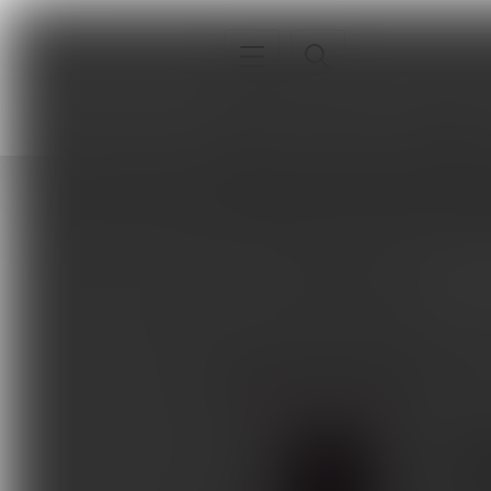
Interna
Sport
Neurologia
Strona główna
Autorzy
Gerard E.
Interna
Gerard E. Francisco
Sport
Neurologia
ARTYKUŁY AUTORA
Pediatria
Ortopedia
Modul
w pro
Sprzęt, aparatura, gabinet