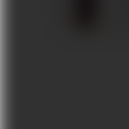
Interf
Terapie i remedia
urządz
potenc
Wydarzenia, szkolenia
Wokół Fizjoterapii
NEUROL
Sklepy rehabilitacyjne
Oferty
Magazyn
Kontakt