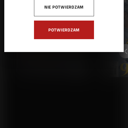
NIE POTWIERDZAM
POTWIERDZAM