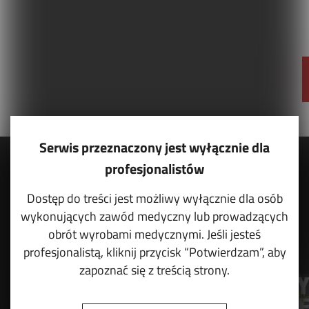
Serwis przeznaczony jest wyłącznie dla
profesjonalistów
Dostęp do treści jest możliwy wyłącznie dla osób
wykonujących zawód medyczny lub prowadzących
obrót wyrobami medycznymi. Jeśli jesteś
profesjonalistą, kliknij przycisk “Potwierdzam”, aby
zapoznać się z treścią strony.