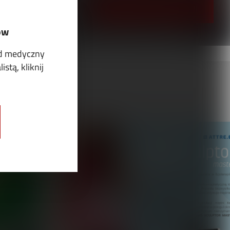
PRZEJRZYJ I PRENUMERUJ
ów
ód medyczny
stą, kliknij