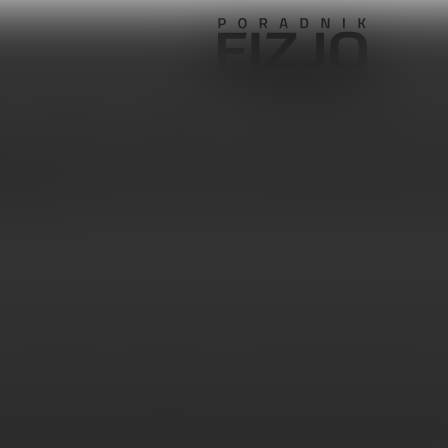
Pediatria
Ortopedia
Sprzęt, aparatura, gabinet
ru Çolak
nie aparatem ortopedycznym pacjentów ze skoliozą: st
anie ortez lub operacja są opcjami leczenia stosowanymi u pacjentów z