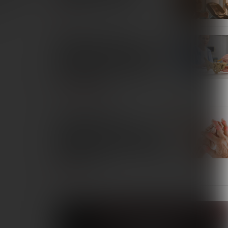
ich
SPORT
Skuteczność terapii
magnetycznej w redukcji bólu
u pacjentek z przewlekłym
bólem miednicy: przegląd
systematyczny
TERAPIE I REMEDIA
Zastosowanie pól
magnetycznych w leczeniu
pacjentów z reumatoidalnym
zapaleniem stawów. Przegląd
piśmiennictwa
INTERNA
Fizjoterapeuta