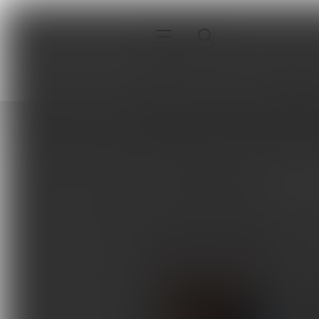
Interna
Sport
Neurologia
Strona główna
Autorzy
Tuğba Ku
Interna
Tuğba Kuru Çolak
Sport
Neurologia
ARTYKUŁY AUTORA
Pediatria
Ortopedia
Lecze
Sprzęt, aparatura, gabinet
Stosow