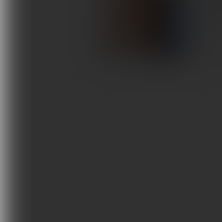
Wykorz
Terapie i remedia
stosow
Wydarzenia, szkolenia
ORTOPE
Wokół Fizjoterapii
Sklepy rehabilitacyjne
Oferty
Magazyn
Kontakt