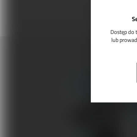
S
Dostęp do 
lub prowadz