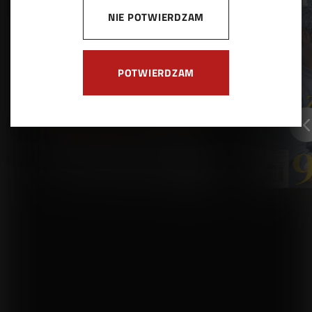
NIE POTWIERDZAM
POTWIERDZAM