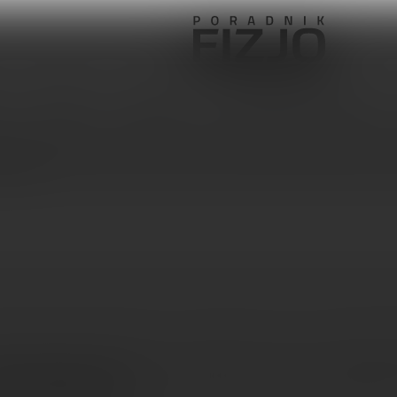
Pediatria
Ortopedia
Sprzęt, aparatura, gabinet
Kavanagh
zowanie bólu pachwiny u sportowców: wzorce uszkodze
ce między płciami