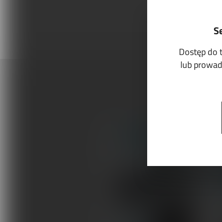
S
Dostęp do 
lub prowadz