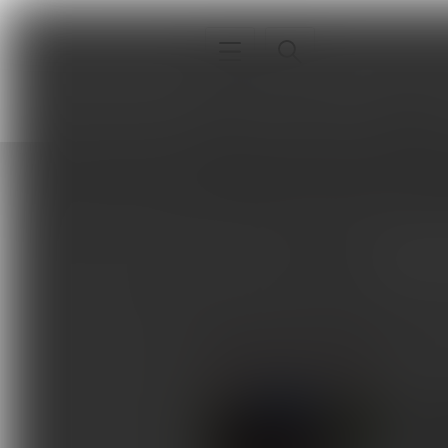
Interna
Sport
Neurologia
Strona główna
Autorzy
Eoin C. 
Interna
Eoin C. Kavanagh
Sport
Neurologia
ARTYKUŁY AUTORA
Pediatria
Ortopedia
Obra
różni
Sprzęt, aparatura, gabinet