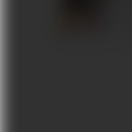
Celem 
Terapie i remedia
wystąp
magnet
Wydarzenia, szkolenia
Wokół Fizjoterapii
SPORT
Sklepy rehabilitacyjne
Oferty
Magazyn
Kontakt