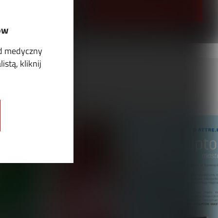
PRZEJRZYJ I PRENUMERUJ
ów
ód medyczny
stą, kliknij