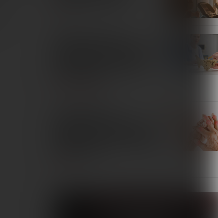
órych
SPORT
Skuteczność terapii
magnetycznej w redukcji bólu
u pacjentek z przewlekłym
bólem miednicy: przegląd
systematyczny
TERAPIE I REMEDIA
Zastosowanie pól
magnetycznych w leczeniu
pacjentów z reumatoidalnym
zapaleniem stawów. Przegląd
piśmiennictwa
INTERNA
Fizjoterapeuta