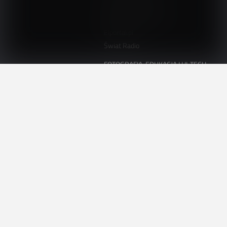
AutomatykaB2B.pl
Elektronika Praktyczna
Elportal.pl
Świat Radio
FOTOGRAFIA, EDUKACJA I HI-TECH
Fotopolis.pl
ZDROWIE I RODZINA
KtoCieWyleczy.pl