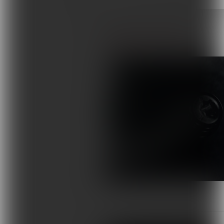
Terapie i remedia
ARTYKUŁY AUTORA
Wydarzenia, szkolenia
Wokół Fizjoterapii
Sklepy rehabilitacyjne
Oferty
Magazyn
Kontakt