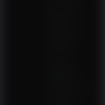
DOM, OGRÓD I WNĘTRZA
BudujemyDom.pl
Projekty.BudujemyDom.pl
CoZaIle.pl
Informator Budownictwa
ZielonyOgródek.pl
CzasNaWnetrze.pl
MUZYKA I DŹWIĘK
Audio.com.pl
MagazynGitarzysta.pl
MagazynPerkusista.pl
EstradaiStudio.pl
ELEKTRONIKA I AUTOMATYKA
ElektronikaB2B.pl