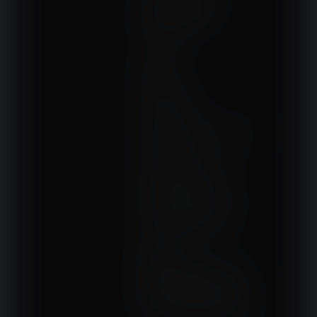
NA SKRÓTY
Kontakt
Interna
Sport
Neurologia
Pediatria
Sprzęt, aparatura, gabinet
Ortopedia
Terapie i remedia
Wydarzenia, szkolenia
Wokół fizjoterapii
Sklepy rehabilitacyjne
Oferty
Magazyn
NASZE SERWISY