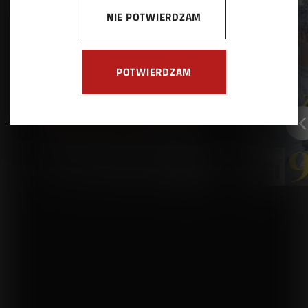
NIE POTWIERDZAM
POTWIERDZAM