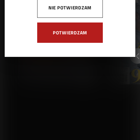
NIE POTWIERDZAM
POTWIERDZAM