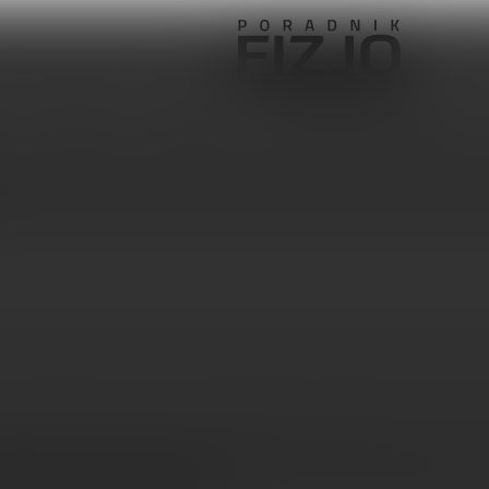
Pediatria
Ortopedia
Sprzęt, aparatura, gabinet
ywistość wirtualna w rehabilitacji przedsionkowej u sta
entów z zawrotami głowy