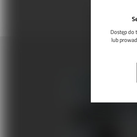
S
Dostęp do 
lub prowadz