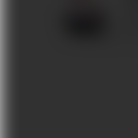
Autorz
Terapie i remedia
równow
wpływa
Wydarzenia, szkolenia
Wokół Fizjoterapii
NEUROL
Sklepy rehabilitacyjne
Oferty
Magazyn
Kontakt