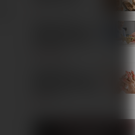
mysłu
SPORT
dowiska –
Skuteczność terapii
magnetycznej w redukcji bólu
u pacjentek z przewlekłym
bólem miednicy: przegląd
systematyczny
TERAPIE I REMEDIA
Zastosowanie pól
magnetycznych w leczeniu
pacjentów z reumatoidalnym
zapaleniem stawów. Przegląd
piśmiennictwa
INTERNA
Fizjoterapeuta