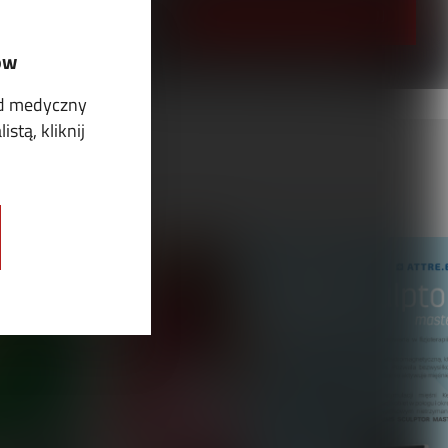
PRZEJRZYJ I PRENUMERUJ
ów
ód medyczny
stą, kliknij