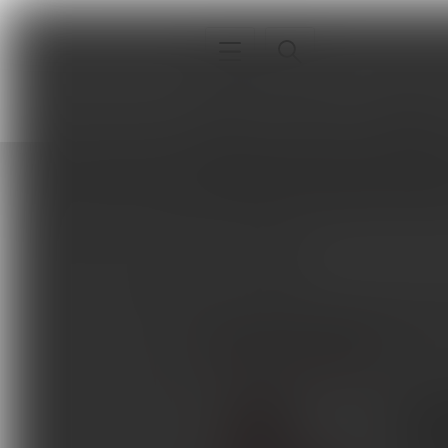
Interna
Sport
Neurologia
Strona główna
Autorzy
H. Alkan
Interna
H. Alkan
Sport
Neurologia
ARTYKUŁY AUTORA
Pediatria
Ortopedia
Rzecz
pacj
Sprzęt, aparatura, gabinet