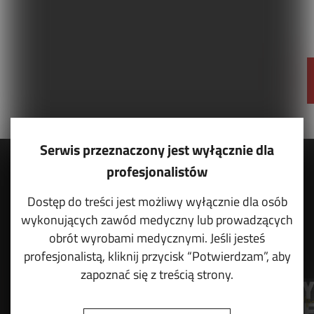
Serwis przeznaczony jest wyłącznie dla
profesjonalistów
Dostęp do treści jest możliwy wyłącznie dla osób
wykonujących zawód medyczny lub prowadzących
obrót wyrobami medycznymi. Jeśli jesteś
profesjonalistą, kliknij przycisk “Potwierdzam”, aby
zapoznać się z treścią strony.