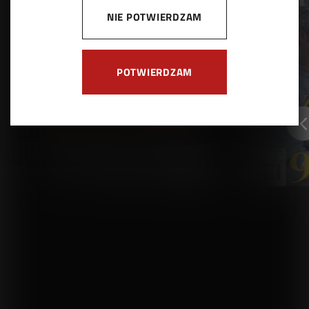
NIE POTWIERDZAM
POTWIERDZAM