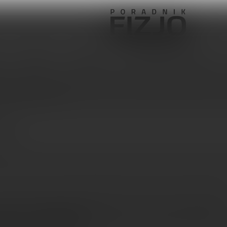
Pediatria
Ortopedia
Sprzęt, aparatura, gabinet
úñez de Arenas-Arroyo
royo
 ćwiczenia poprawiają jakość życia osób ze stwardnieni
ianym – metaanaliza