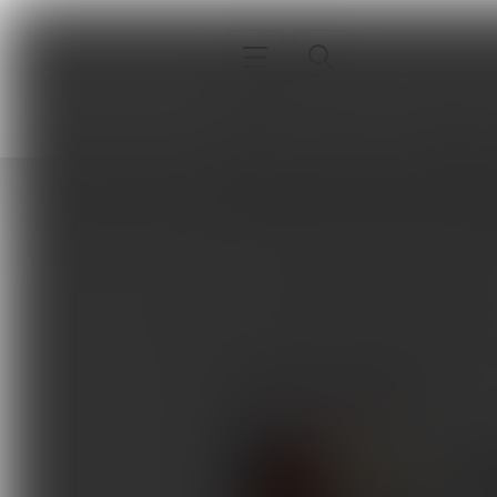
Interna
Sport
Neurologia
Strona główna
Autorzy
Sergio N
Interna
Sergio Núñez de Arenas-Ar
Sport
Neurologia
ARTYKUŁY AUTORA
Pediatria
Ortopedia
Jakie
rozs
Sprzęt, aparatura, gabinet