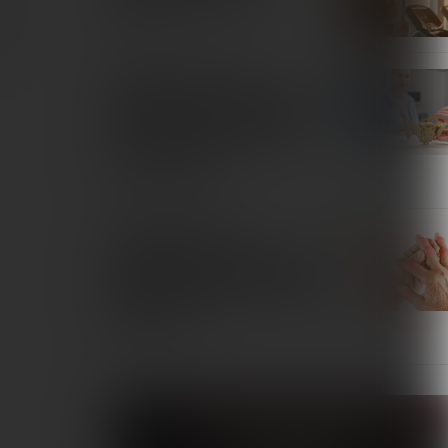
ienia
SPORT
Skuteczność terapii
magnetycznej w redukcji bólu
u pacjentek z przewlekłym
bólem miednicy: przegląd
systematyczny
TERAPIE I REMEDIA
Zastosowanie pól
magnetycznych w leczeniu
pacjentów z reumatoidalnym
zapaleniem stawów. Przegląd
piśmiennictwa
INTERNA
Fizjoterapeuta