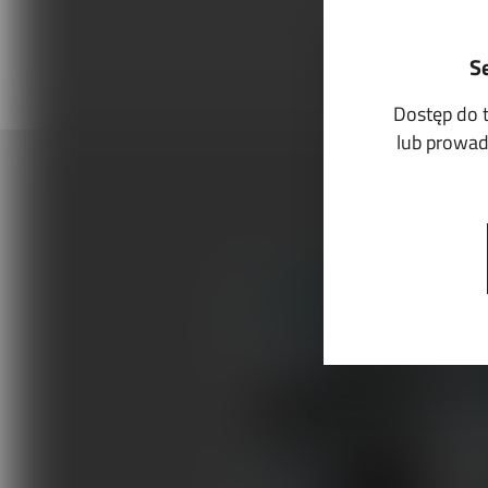
S
Dostęp do 
lub prowadz