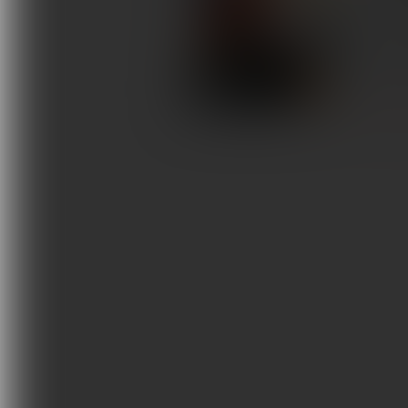
Badani
Terapie i remedia
rozsia
funkcj
Wydarzenia, szkolenia
Wokół Fizjoterapii
NEUROL
Sklepy rehabilitacyjne
Oferty
Magazyn
Kontakt