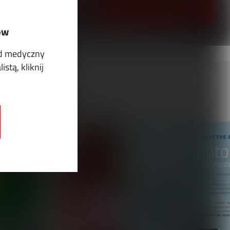
PRZEJRZYJ I PRENUMERUJ
ów
ód medyczny
stą, kliknij