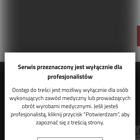
Serwis przeznaczony jest wyłącznie dla
profesjonalistów
Dostęp do treści jest możliwy wyłącznie dla osób
wykonujących zawód medyczny lub prowadzących
obrót wyrobami medycznymi. Jeśli jesteś
profesjonalistą, kliknij przycisk “Potwierdzam”, aby
zapoznać się z treścią strony.