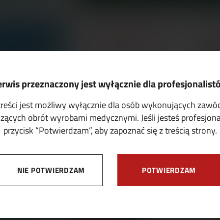
erwis przeznaczony jest wyłącznie dla profesjonalist
treści jest możliwy wyłącznie dla osób wykonujących zaw
ących obrót wyrobami medycznymi. Jeśli jesteś profesjonali
przycisk “Potwierdzam”, aby zapoznać się z treścią strony.
NIE POTWIERDZAM
POTWIERDZAM