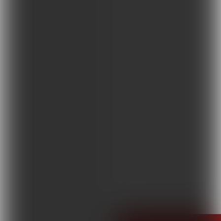
Terapie i remedia
Wydarzenia, szkolenia
Wokół Fizjoterapii
Sklepy rehabilitacyjne
Oferty
Magazyn
Kontakt