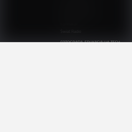
ElektronikaB2B.pl
AutomatykaB2B.pl
Elektronika Praktyczna
Elportal.pl
Świat Radio
FOTOGRAFIA, EDUKACJA I HI-TECH
Fotopolis.pl
ZDROWIE I RODZINA
KtoCieWyleczy.pl