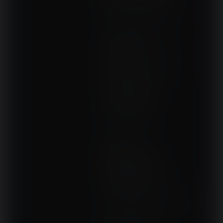
DOM, OGRÓD I WNĘTRZA
BudujemyDom.pl
Projekty.BudujemyDom.pl
CoZaIle.pl
Informator Budownictwa
ZielonyOgródek.pl
CzasNaWnetrze.pl
MUZYKA I DŹWIĘK
Audio.com.pl
MagazynGitarzysta.pl
MagazynPerkusista.pl
EstradaiStudio.pl
ELEKTRONIKA I AUTOMATYKA