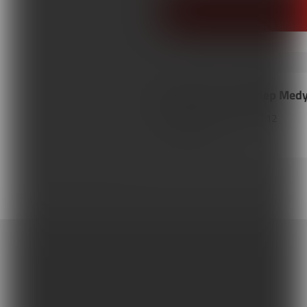
Akson PZO nr 32 Sklep Med
99-300
Kutno
,
Kościuszki
12
Tel. 242541710