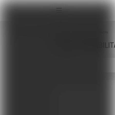
Strona główna
Sklepy
Kutno
SKLEPY REHABILIT
Interna
KUTNO
Sport
Neurologia
Pediatria
Ortopedia
Sprzęt, aparatura, gabinet