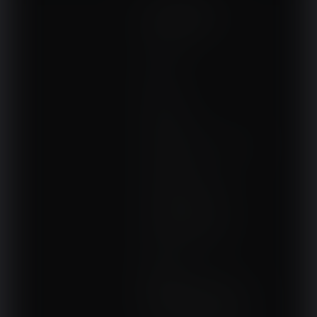
NA SKRÓTY
Kontakt
Interna
Sport
Neurologia
Pediatria
Sprzęt, aparatura, gabinet
Ortopedia
Terapie i remedia
Wydarzenia, szkolenia
Wokół fizjoterapii
Sklepy rehabilitacyjne
Oferty
Magazyn
NASZE SERWISY