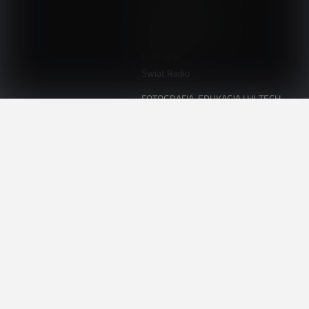
ElektronikaB2B.pl
AutomatykaB2B.pl
Elektronika Praktyczna
Elportal.pl
Świat Radio
FOTOGRAFIA, EDUKACJA I HI-TECH
Fotopolis.pl
ZDROWIE I RODZINA
KtoCieWyleczy.pl