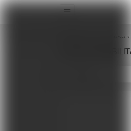
Strona główna
Sklepy
Zakopane
SKLEPY REHABILIT
Interna
ZAKOPANE
Sport
Neurologia
Pediatria
Ortopedia
Sprzęt, aparatura, gabinet