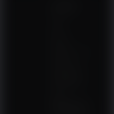
NA SKRÓTY
Kontakt
Interna
Sport
Neurologia
Pediatria
Sprzęt, aparatura, gabinet
Ortopedia
Terapie i remedia
Wydarzenia, szkolenia
Wokół fizjoterapii
Sklepy rehabilitacyjne
Oferty
Magazyn
NASZE SERWISY