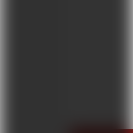
Terapie i remedia
Wydarzenia, szkolenia
Wokół Fizjoterapii
Sklepy rehabilitacyjne
Oferty
Magazyn
Kontakt