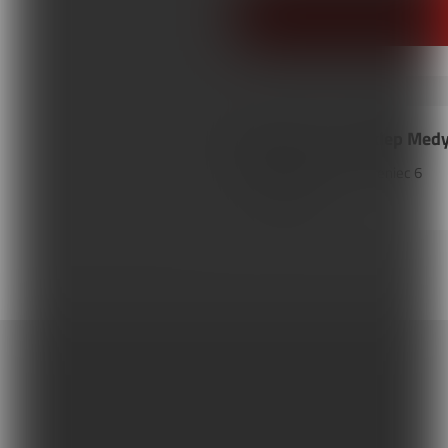
Akson PZO nr 22 Sklep Med
34-500
Zakopane
,
Kamieniec
6
Tel. 184476886