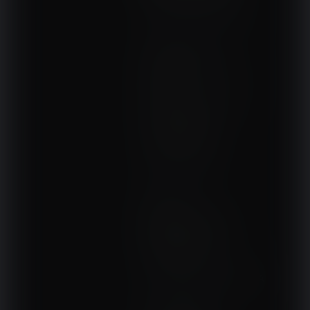
DOM, OGRÓD I WNĘTRZA
BudujemyDom.pl
Projekty.BudujemyDom.pl
CoZaIle.pl
Informator Budownictwa
ZielonyOgródek.pl
CzasNaWnetrze.pl
MUZYKA I DŹWIĘK
Audio.com.pl
MagazynGitarzysta.pl
MagazynPerkusista.pl
EstradaiStudio.pl
ELEKTRONIKA I AUTOMATYKA