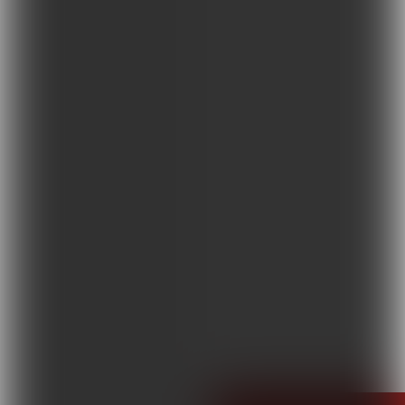
Terapie i remedia
Wydarzenia, szkolenia
Wokół Fizjoterapii
Sklepy rehabilitacyjne
Oferty
Magazyn
Kontakt