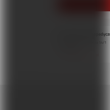
Reha-Max Sklep Ortopedycz
20-094
Lublin
,
Lubartowska
54/1
Tel. 734463896
reha-max@reha-max.pl