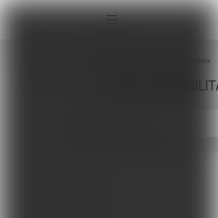
Strona główna
Sklepy
Kłobuck
SKLEPY REHABILIT
Interna
KŁOBUCK
Sport
Neurologia
Pediatria
Ortopedia
Sprzęt, aparatura, gabinet