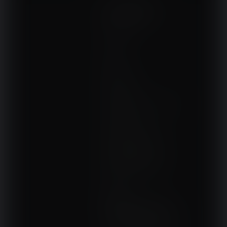
NA SKRÓTY
Kontakt
Interna
Sport
Neurologia
Pediatria
Sprzęt, aparatura, gabinet
Ortopedia
Terapie i remedia
Wydarzenia, szkolenia
Wokół fizjoterapii
Sklepy rehabilitacyjne
Oferty
Magazyn
NASZE SERWISY