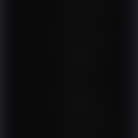
DOM, OGRÓD I WNĘTRZA
BudujemyDom.pl
Projekty.BudujemyDom.pl
CoZaIle.pl
Informator Budownictwa
ZielonyOgródek.pl
CzasNaWnetrze.pl
MUZYKA I DŹWIĘK
Audio.com.pl
MagazynGitarzysta.pl
MagazynPerkusista.pl
EstradaiStudio.pl
ELEKTRONIKA I AUTOMATYKA