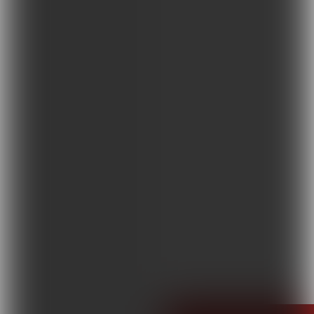
Terapie i remedia
Wydarzenia, szkolenia
Wokół Fizjoterapii
Sklepy rehabilitacyjne
Oferty
Magazyn
Kontakt