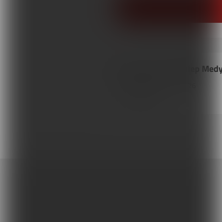
Akson PZO nr 06 Sklep Med
42-100
Kłobuck
,
3 Maja
26
Tel. 343198305