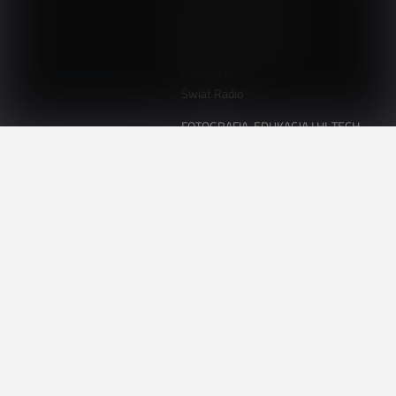
ElektronikaB2B.pl
AutomatykaB2B.pl
Elektronika Praktyczna
Elportal.pl
Świat Radio
FOTOGRAFIA, EDUKACJA I HI-TECH
Fotopolis.pl
ZDROWIE I RODZINA
KtoCieWyleczy.pl