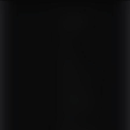
NA SKRÓTY
Kontakt
Interna
Sport
Neurologia
Pediatria
Sprzęt, aparatura, gabinet
Ortopedia
Terapie i remedia
Wydarzenia, szkolenia
Wokół fizjoterapii
Sklepy rehabilitacyjne
Oferty
Magazyn