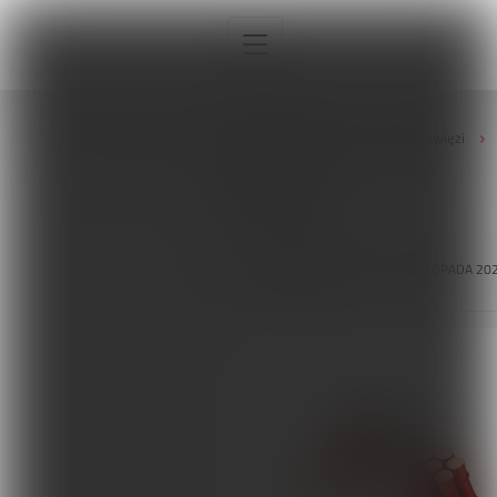
Strona główna
Tagi
Powięzi
Powięzi
Interna
POWIĘZI
TAGI
4 LISTOPADA 20
Sport
Neurologia
Pediatria
Ortopedia
Sprzęt, aparatura, gabinet