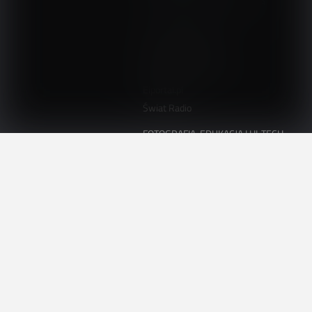
ELEKTRONIKA I AUTOMATYKA
ElektronikaB2B.pl
AutomatykaB2B.pl
Elektronika Praktyczna
Elportal.pl
Świat Radio
FOTOGRAFIA, EDUKACJA I HI-TECH
Fotopolis.pl
ZDROWIE I RODZINA
KtoCieWyleczy.pl