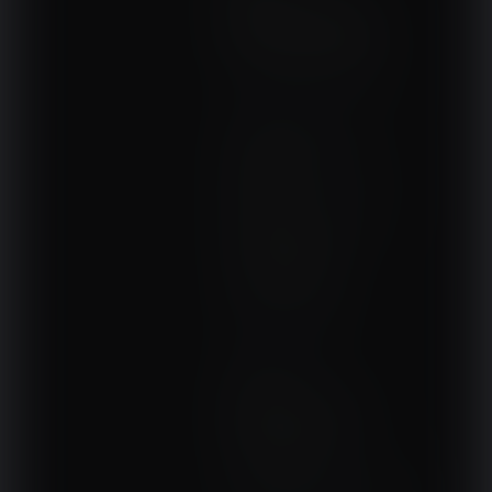
NASZE SERWISY
DOM, OGRÓD I WNĘTRZA
BudujemyDom.pl
Projekty.BudujemyDom.pl
CoZaIle.pl
Informator Budownictwa
ZielonyOgródek.pl
CzasNaWnetrze.pl
MUZYKA I DŹWIĘK
Audio.com.pl
MagazynGitarzysta.pl
MagazynPerkusista.pl
EstradaiStudio.pl