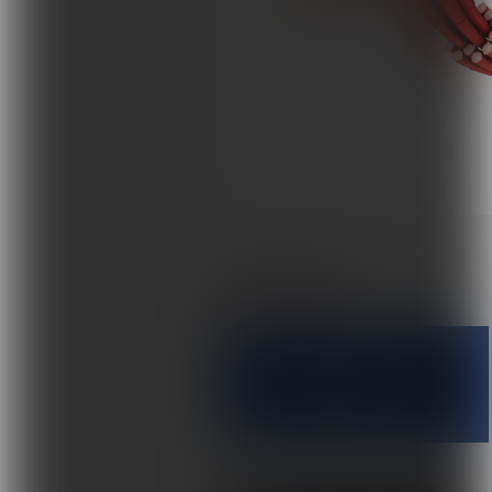
Terapie i remedia
Wydarzenia, szkolenia
Wokół Fizjoterapii
Sklepy rehabilitacyjne
Oferty
Magazyn
UDOSTĘPNIJ
Kontakt
Facebook