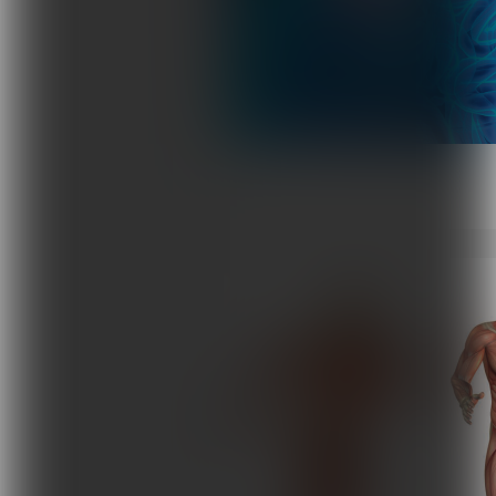
Terapie i remedia
Wydarzenia, szkolenia
Wokół Fizjoterapii
Sklepy rehabilitacyjne
Oferty
Magazyn
Kontakt