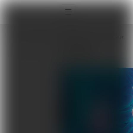
Strona główna
Tagi
Powięzi
POWIĘZI
Interna
Sport
Neurologia
Pediatria
Ortopedia
Sprzęt, aparatura, gabinet