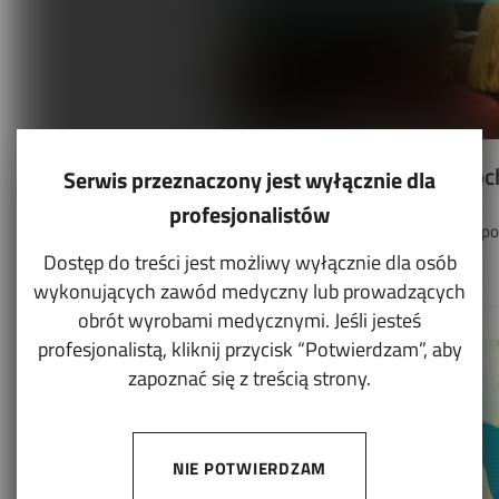
Kluczowe organizacje w o
Serwis przeznaczony jest wyłącznie dla
profesjonalistów
Targi w branży medycznej nie są już p
na temat aktualnyc...
Dostęp do treści jest możliwy wyłącznie dla osób
wykonujących zawód medyczny lub prowadzących
obrót wyrobami medycznymi. Jeśli jesteś
profesjonalistą, kliknij przycisk “Potwierdzam”, aby
zapoznać się z treścią strony.
NIE POTWIERDZAM