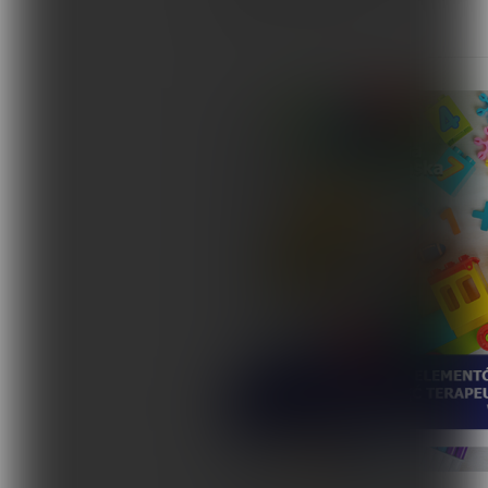
jakim kierunku podąż...