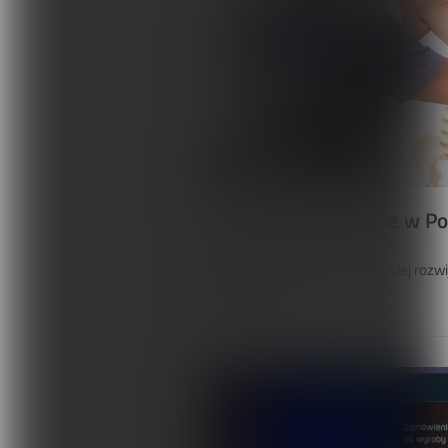
Studia osteopatyczne w Po
Osteopatia to jedna z najszybciej rozwi
osteopatycz...