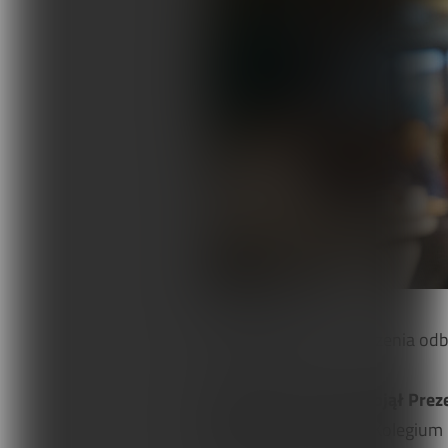
Terapie i remedia
Wydarzenia, szkolenia
Wokół Fizjoterapii
Sklepy rehabilitacyjne
Oferty
Magazyn
Kontakt
XVI edycja
tego wydarzenia odb
Patronat honorowy objął Preze
Medyczny w Lublinie, Kolegium