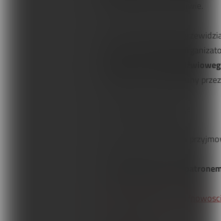
Piłsudskiego w Warszawie.
W trakcie Konferencji przewidzi
z zakresu profilaktyki organizat
miednicy i odcinka lędźwiowe
Powięziowa” prowadzony przez sp
Serdecznie zapraszamy!
Jeszcze do 10 września przyjmow
„Fizjoterapeuta” jest patron
http://fizjoterapia.org.pl/nowos