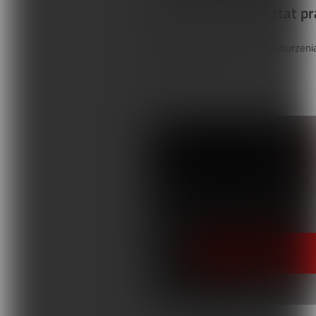
Doskonal swój warsztat pra
Czy wiecie, że liczba dzieci z zaburze
integracji sensoryc...