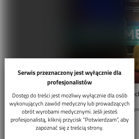
Serwis przeznaczony jest wyłącznie dla
profesjonalistów
Kluczowe organizacje w o
Dostęp do treści jest możliwy wyłącznie dla osób
wykonujących zawód medyczny lub prowadzących
Targi w branży medycznej nie są już p
obrót wyrobami medycznymi. Jeśli jesteś
na temat aktualnyc...
profesjonalistą, kliknij przycisk “Potwierdzam”, aby
zapoznać się z treścią strony.