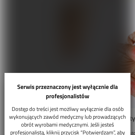
Serwis przeznaczony jest wyłącznie dla
profesjonalistów
Dostęp do treści jest możliwy wyłącznie dla osób
wykonujących zawód medyczny lub prowadzących
Zastosowanie pól magnety
obrót wyrobami medycznymi. Jeśli jesteś
profesjonalistą, kliknij przycisk “Potwierdzam”, aby
Pola magnetyczne są powszechnie stos