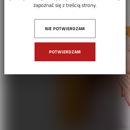
zapoznać się z treścią strony.
schorzeń. Niniejsze badani...
NIE POTWIERDZAM
POTWIERDZAM