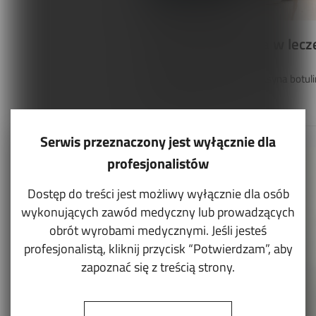
Toksyna botulinowa w lec
W ciągu ostatnich 25 lat toksyna bot
w naszej wiedzy na tem...
Serwis przeznaczony jest wyłącznie dla
profesjonalistów
Dostęp do treści jest możliwy wyłącznie dla osób
wykonujących zawód medyczny lub prowadzących
obrót wyrobami medycznymi. Jeśli jesteś
profesjonalistą, kliknij przycisk “Potwierdzam”, aby
zapoznać się z treścią strony.