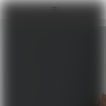
Interna
Sport
Neurologia
Pediatria
Ortopedia
Sprzęt, aparatura, gabinet