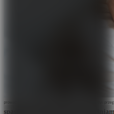
Terapie i remedia
Wydarzenia, szkolenia
Wokół Fizjoterapii
Sklepy rehabilitacyjne
Oferty
Magazyn
Kontakt
prowadzonych przez fizjoterapeutów w leczeniu bólu szyi: prze