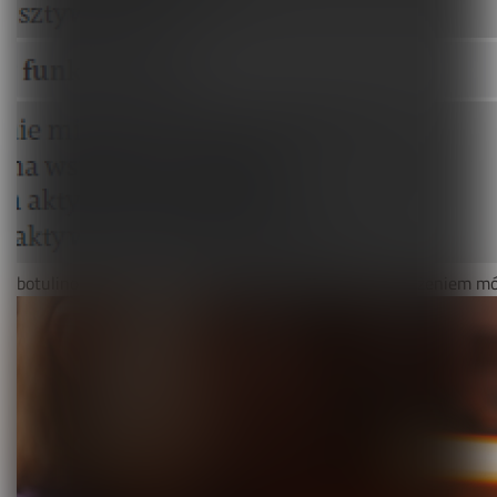
botulinową w leczeniu spastyczności wywołanej porażeniem m